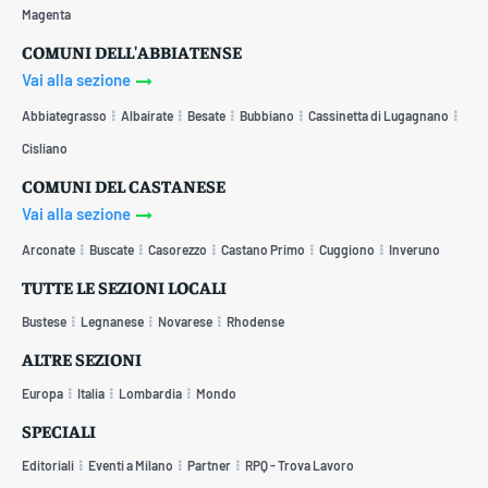
Magenta
COMUNI DELL'ABBIATENSE
Vai alla sezione
Abbiategrasso
Albairate
Besate
Bubbiano
Cassinetta di Lugagnano
Cisliano
COMUNI DEL CASTANESE
Vai alla sezione
Arconate
Buscate
Casorezzo
Castano Primo
Cuggiono
Inveruno
TUTTE LE SEZIONI LOCALI
Bustese
Legnanese
Novarese
Rhodense
ALTRE SEZIONI
Europa
Italia
Lombardia
Mondo
SPECIALI
Editoriali
Eventi a Milano
Partner
RPQ - Trova Lavoro