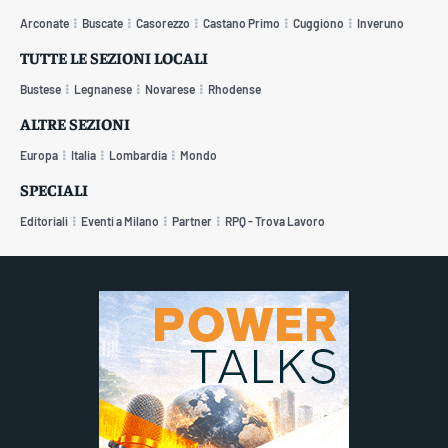
Arconate
Buscate
Casorezzo
Castano Primo
Cuggiono
Inveruno
TUTTE LE SEZIONI LOCALI
Bustese
Legnanese
Novarese
Rhodense
ALTRE SEZIONI
Europa
Italia
Lombardia
Mondo
SPECIALI
Editoriali
Eventi a Milano
Partner
RPQ - Trova Lavoro