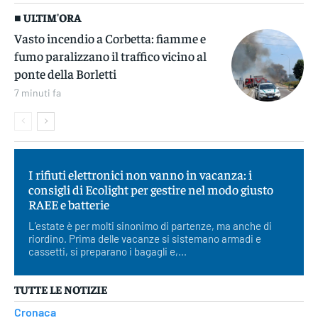
■ ULTIM'ORA
Vasto incendio a Corbetta: fiamme e
fumo paralizzano il traffico vicino al
ponte della Borletti
7 minuti fa
I rifiuti elettronici non vanno in vacanza: i
consigli di Ecolight per gestire nel modo giusto
RAEE e batterie
L’estate è per molti sinonimo di partenze, ma anche di
riordino. Prima delle vacanze si sistemano armadi e
cassetti, si preparano i bagagli e,...
TUTTE LE NOTIZIE
Cronaca