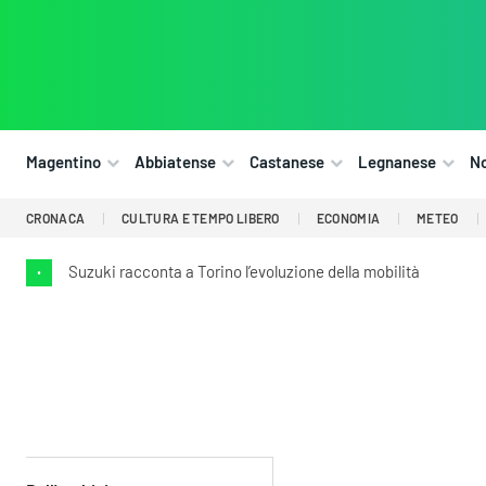
Magentino
Abbiatense
Castanese
Legnanese
N
CRONACA
CULTURA E TEMPO LIBERO
ECONOMIA
METEO
Suzuki racconta a Torino l’evoluzione della mobilità
•