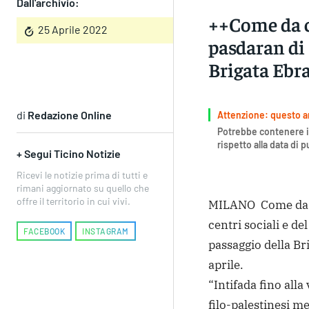
Dall'archivio:
++Come da c
25 Aprile 2022
pasdaran di 
Brigata Ebra
di
Redazione Online
Attenzione: questo art
Potrebbe contenere i
rispetto alla data di 
+ Segui Ticino Notizie
Ricevi le notizie prima di tutti e
rimani aggiornato su quello che
offre il territorio in cui vivi.
MILANO Come da “t
centri sociali e d
FACEBOOK
INSTAGRAM
passaggio della Br
aprile.
“Intifada fino alla
filo-palestinesi m