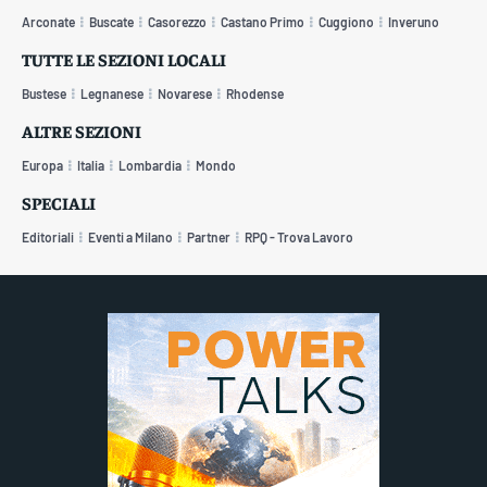
Arconate
Buscate
Casorezzo
Castano Primo
Cuggiono
Inveruno
TUTTE LE SEZIONI LOCALI
Bustese
Legnanese
Novarese
Rhodense
ALTRE SEZIONI
Europa
Italia
Lombardia
Mondo
SPECIALI
Editoriali
Eventi a Milano
Partner
RPQ - Trova Lavoro