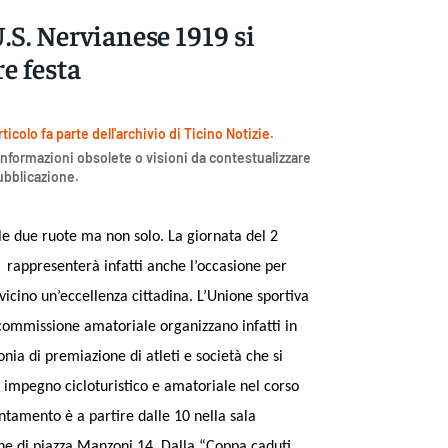
U.S. Nervianese 1919 si
re festa
icolo fa parte dell'archivio di Ticino Notizie.
nformazioni obsolete o visioni da contestualizzare
pubblicazione.
e due ruote ma non solo. La giornata del 2
,
rappresenterà infatti anche l’occasione per
vicino un’eccellenza cittadina. L’Unione sportiva
commissione amatoriale organizzano infatti in
nia di premiazione di atleti e società che si
ro impegno cicloturistico e amatoriale nel corso
ntamento è a partire dalle 10 nella sala
 di piazza Manzoni 14. Dalla “Coppa caduti