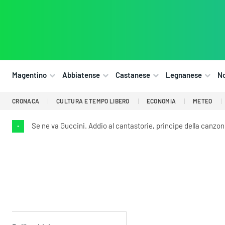
Magentino
Abbiatense
Castanese
Legnanese
N
CRONACA
CULTURA E TEMPO LIBERO
ECONOMIA
METEO
Se ne va Guccini. Addio al cantastorie, principe della canzon
•