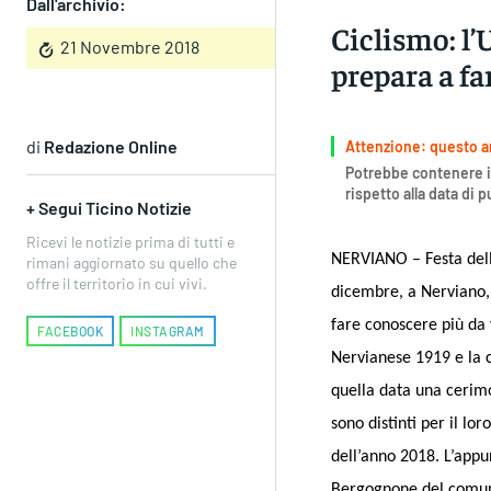
Dall'archivio:
Ciclismo: l’
21 Novembre 2018
prepara a fa
di
Redazione Online
Attenzione: questo art
Potrebbe contenere i
rispetto alla data di 
+ Segui Ticino Notizie
Ricevi le notizie prima di tutti e
NERVIANO – Festa dell
rimani aggiornato su quello che
offre il territorio in cui vivi.
dicembre, a Nerviano
fare conoscere più da 
FACEBOOK
INSTAGRAM
Nervianese 1919 e la 
quella data una cerimo
sono distinti per il lo
dell’anno 2018. L’appu
Bergognone del comune