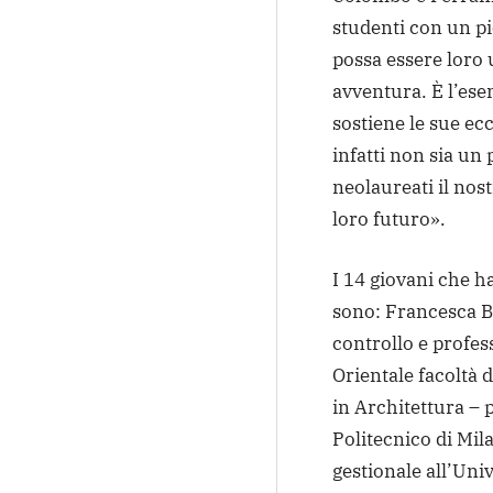
studenti con un p
possa essere loro u
avventura. È l’es
sostiene le sue ec
infatti non sia un 
neolaureati il nost
loro futuro».
I 14 giovani che h
sono: Francesca B
controllo e profes
Orientale facoltà 
in Architettura – 
Politecnico di Mil
gestionale all’Uni