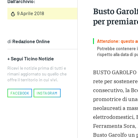
Dall'archivio:
Busto Garolf
9 Aprile 2018
per premiare
di
Redazione Online
Attenzione: questo art
Potrebbe contenere i
rispetto alla data di 
+ Segui Ticino Notizie
Ricevi le notizie prima di tutti e
BUSTO GAROLFO – 
rimani aggiornato su quello che
offre il territorio in cui vivi.
rete per sostenere 
consecutivo, la Bcc
FACEBOOK
INSTAGRAM
promotrice di una 
neolaureati a mass
elettrodomestici,
Ferramenta Sora, l
Busto Garolfo un p