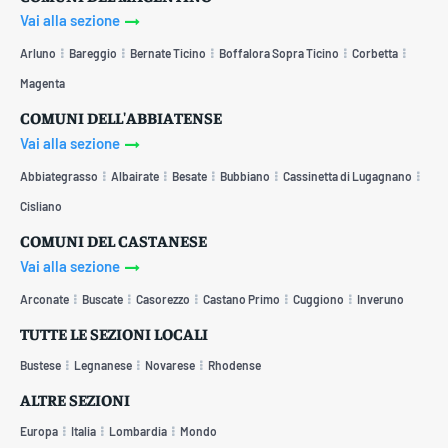
Vai alla sezione
Arluno
Bareggio
Bernate Ticino
Boffalora Sopra Ticino
Corbetta
Magenta
COMUNI DELL'ABBIATENSE
Vai alla sezione
Abbiategrasso
Albairate
Besate
Bubbiano
Cassinetta di Lugagnano
Cisliano
COMUNI DEL CASTANESE
Vai alla sezione
Arconate
Buscate
Casorezzo
Castano Primo
Cuggiono
Inveruno
TUTTE LE SEZIONI LOCALI
Bustese
Legnanese
Novarese
Rhodense
ALTRE SEZIONI
Europa
Italia
Lombardia
Mondo