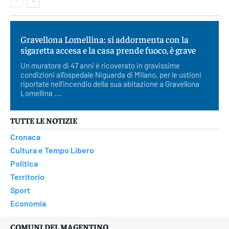
Gravellona Lomellina: si addormenta con la
sigaretta accesa e la casa prende fuoco, è grave
Un muratore di 47 anni è ricoverato in gravissime
condizioni all'ospedale Niguarda di MIlano, per le ustioni
riportate nell'incendio della sua abitazione a Gravellona
Lomellina ....
TUTTE LE NOTIZIE
Cronaca
Cultura e Tempo Libero
Politica
Territorio
Sport
Economia
COMUNI DEL MAGENTINO