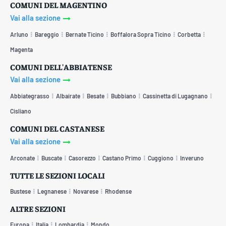
COMUNI DEL MAGENTINO
Vai alla sezione
Arluno
Bareggio
Bernate Ticino
Boffalora Sopra Ticino
Corbetta
Magenta
COMUNI DELL'ABBIATENSE
Vai alla sezione
Abbiategrasso
Albairate
Besate
Bubbiano
Cassinetta di Lugagnano
Cisliano
COMUNI DEL CASTANESE
Vai alla sezione
Arconate
Buscate
Casorezzo
Castano Primo
Cuggiono
Inveruno
TUTTE LE SEZIONI LOCALI
Bustese
Legnanese
Novarese
Rhodense
ALTRE SEZIONI
Europa
Italia
Lombardia
Mondo