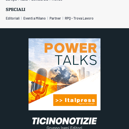
SPECIALI
Editoriali
Eventi a Milano
Partner
RPQ - Trova Lavoro
Gruppo Iseni Editori