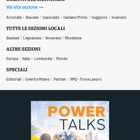
Vai alla sezione
Arconate
Buscate
Casorezzo
Castano Primo
Cuggiono
Inveruno
TUTTE LE SEZIONI LOCALI
Bustese
Legnanese
Novarese
Rhodense
ALTRE SEZIONI
Europa
Italia
Lombardia
Mondo
SPECIALI
Editoriali
Eventi a Milano
Partner
RPQ - Trova Lavoro