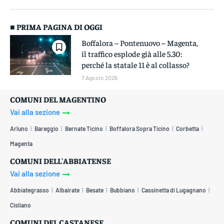
■ PRIMA PAGINA DI OGGI
Boffalora – Pontenuovo – Magenta,
il traffico esplode già alle 5.30:
perché la statale 11 è al collasso?
7 Agosto 2026
COMUNI DEL MAGENTINO
Vai alla sezione
Arluno
Bareggio
Bernate Ticino
Boffalora Sopra Ticino
Corbetta
Magenta
COMUNI DELL'ABBIATENSE
Vai alla sezione
Abbiategrasso
Albairate
Besate
Bubbiano
Cassinetta di Lugagnano
Cisliano
COMUNI DEL CASTANESE