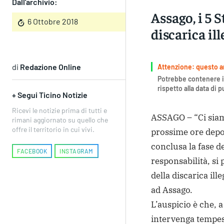
Dall'archivio:
Assago, i 5 S
6 Ottobre 2018
discarica ill
di
Redazione Online
Attenzione: questo art
Potrebbe contenere i
rispetto alla data di 
+ Segui Ticino Notizie
Ricevi le notizie prima di tutti e
ASSAGO – “Ci siam
rimani aggiornato su quello che
offre il territorio in cui vivi.
prossime ore depo
conclusa la fase de
FACEBOOK
INSTAGRAM
responsabilità, si
della discarica ill
ad Assago.
L’auspicio è che, a
intervenga tempes