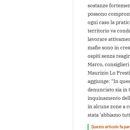
sostanze fortemen
possono compromet
ogni caso la pratic
territorio va cond
lavorare attivamen
mafie sono in cres
ospiti senza reagi
Marco, consiglieri
Maurizio Lo Prest
aggiunge: “In que
denunciato sia in 
inquinamento delle
in alcune zone a c
stata ‘abbiamo tutt
Questo articolo fa par