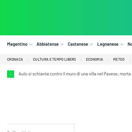
Magentino
Abbiatense
Castanese
Legnanese
N
CRONACA
CULTURA E TEMPO LIBERO
ECONOMIA
METEO
Auto si schianta contro il muro di una villa nel Pavese, mort
•