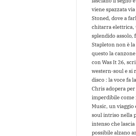
lasciano il segno e
viene spazzata via
Stoned, dove a far
chitarra elettrica
splendido assolo, 
Stapleton non è la
questo la canzone
con Was It 26, scr
western-soul e si r
disco : la voce fa
Chris adopera per
imperdibile come 
Music, un viaggio 
soul intriso nella 
intenso che lascia
possibile alzano an