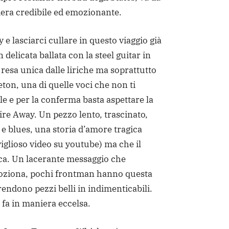
iera credibile ed emozionante.
 e lasciarci cullare in questo viaggio già
n delicata ballata con la steel guitar in
resa unica dalle liriche ma soprattutto
eton, una di quelle voci che non ti
le e per la conferma basta aspettare la
ire Away. Un pezzo lento, trascinato,
k e blues, una storia d’amore tragica
viglioso video su youtube) ma che il
ca. Un lacerante messaggio che
iona, pochi frontman hanno questa
rendono pezzi belli in indimenticabili.
o fa in maniera eccelsa.