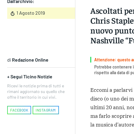
Dall'archivio:
Ascoltati pe
1 Agosto 2019
Chris Staplet
nuovo punto
Nashville “F
di
Redazione Online
Attenzione: questo art
Potrebbe contenere i
rispetto alla data di 
+ Segui Ticino Notizie
Ricevi le notizie prima di tutti e
Eccomi a parlarvi 
rimani aggiornato su quello che
offre il territorio in cui vivi.
disco (o uno dei m
ultimi 20 anni, no
FACEBOOK
INSTAGRAM
ma farlo scoprire 
la musica d’autore