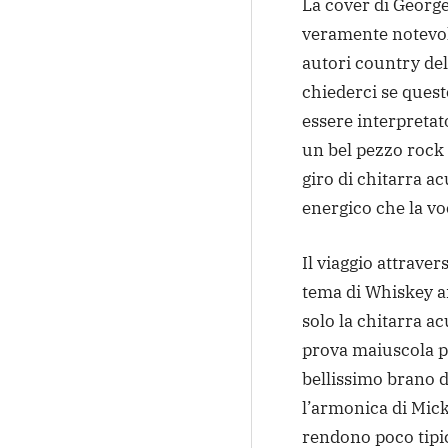
La cover di Georg
veramente notevole
autori country del
chiederci se quest
essere interpretato
un bel pezzo rock
giro di chitarra a
energico che la vo
Il viaggio attravers
tema di Whiskey an
solo la chitarra 
prova maiuscola pe
bellissimo brano 
l’armonica di Mick
rendono poco tipic