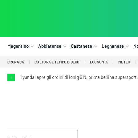
Magentino
Abbiatense
Castanese
Legnanese
N
CRONACA
CULTURA E TEMPO LIBERO
ECONOMIA
METEO
Hyundai apre gli ordini di Ioniq 6 N, prima berlina supersport
•