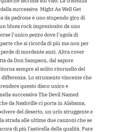
 qualche lacrima sul viso. La tristezza
 dalla successiva Might As Well Get
la da padrone è uno stupendo giro di
, un blues rock impreziosito da uno
forse l’unico pezzo dove l’ugola di
 parte che si ricorda di più ma non per
 perde di mordente anzi. Altra cover
itta da Don Sampson, dal sapore
itorna sempre al solito ritornello del
 la differenza. Lo strumento vincente che
 rendere questo disco unico e
nella successiva The Devil Named
che da Nashville ci porta in Alabama,
polvere del deserto, un urlo struggente e
 la strada alle ultime due canzoni che se
cora di più l’asticella della qualità. Pare