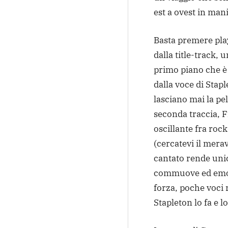
est a ovest in man
Basta premere play
dalla title-track, u
primo piano che è 
dalla voce di Stapl
lasciano mai la pel
seconda traccia, F
oscillante fra roc
(cercatevi il mera
cantato rende uni
commuove ed emoz
forza, poche voci 
Stapleton lo fa e l