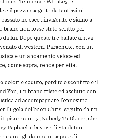
e Jones, Tennessee Whiskey, è
 e il pezzo eseguito da tantissimi
 passato ne esce rinvigorito e siamo a
o brano non fosse stato scritto per
 da lui. Dopo queste tre ballate arriva
 venato di western, Parachute, con un
custica e un andamento veloce ed
ce, come sopra, rende perfetta.
o dolori e cadute, perdite e sconfitte è il
d You, un brano triste ed asciutto con
acustica ad accompagnare l’ennesima
r l’ugola del buon Chris, seguito da un
di tipico country ,Nobody To Blame, che
ey Raphael e la voce di Stapleton
o e anzi gli danno un sapore di