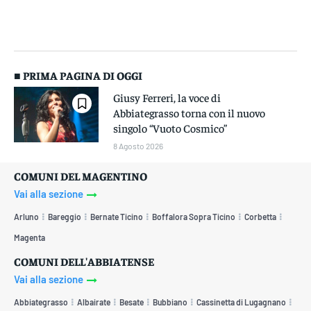
■ PRIMA PAGINA DI OGGI
Giusy Ferreri, la voce di
Abbiategrasso torna con il nuovo
singolo “Vuoto Cosmico”
8 Agosto 2026
COMUNI DEL MAGENTINO
Vai alla sezione
Arluno
Bareggio
Bernate Ticino
Boffalora Sopra Ticino
Corbetta
Magenta
COMUNI DELL'ABBIATENSE
Vai alla sezione
Abbiategrasso
Albairate
Besate
Bubbiano
Cassinetta di Lugagnano