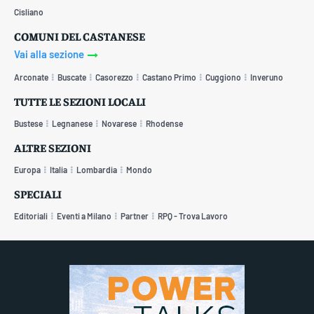
Cisliano
COMUNI DEL CASTANESE
Vai alla sezione
Arconate
Buscate
Casorezzo
Castano Primo
Cuggiono
Inveruno
TUTTE LE SEZIONI LOCALI
Bustese
Legnanese
Novarese
Rhodense
ALTRE SEZIONI
Europa
Italia
Lombardia
Mondo
SPECIALI
Editoriali
Eventi a Milano
Partner
RPQ - Trova Lavoro