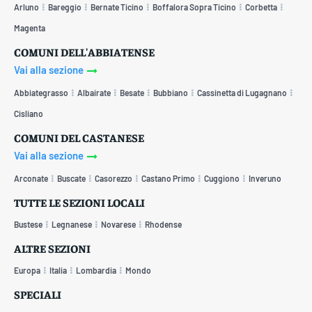
Arluno
Bareggio
Bernate Ticino
Boffalora Sopra Ticino
Corbetta
Magenta
COMUNI DELL'ABBIATENSE
Vai alla sezione
Abbiategrasso
Albairate
Besate
Bubbiano
Cassinetta di Lugagnano
Cisliano
COMUNI DEL CASTANESE
Vai alla sezione
Arconate
Buscate
Casorezzo
Castano Primo
Cuggiono
Inveruno
TUTTE LE SEZIONI LOCALI
Bustese
Legnanese
Novarese
Rhodense
ALTRE SEZIONI
Europa
Italia
Lombardia
Mondo
SPECIALI