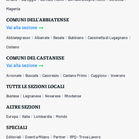
Magenta
COMUNI DELL'ABBIATENSE
Vai alla sezione
Abbiategrasso
Albairate
Besate
Bubbiano
Cassinetta di Lugagnano
Cisliano
COMUNI DEL CASTANESE
Vai alla sezione
Arconate
Buscate
Casorezzo
Castano Primo
Cuggiono
Inveruno
TUTTE LE SEZIONI LOCALI
Bustese
Legnanese
Novarese
Rhodense
ALTRE SEZIONI
Europa
Italia
Lombardia
Mondo
SPECIALI
Editoriali
Eventi a Milano
Partner
RPQ - Trova Lavoro