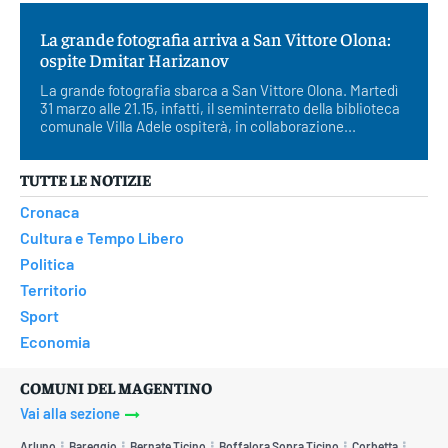
La grande fotografia arriva a San Vittore Olona:
ospite Dmitar Harizanov
La grande fotografia sbarca a San Vittore Olona. Martedì
31 marzo alle 21.15, infatti, il seminterrato della biblioteca
comunale Villa Adele ospiterà, in collaborazione...
TUTTE LE NOTIZIE
Cronaca
Cultura e Tempo Libero
Politica
Territorio
Sport
Economia
COMUNI DEL MAGENTINO
Vai alla sezione
Arluno
Bareggio
Bernate Ticino
Boffalora Sopra Ticino
Corbetta