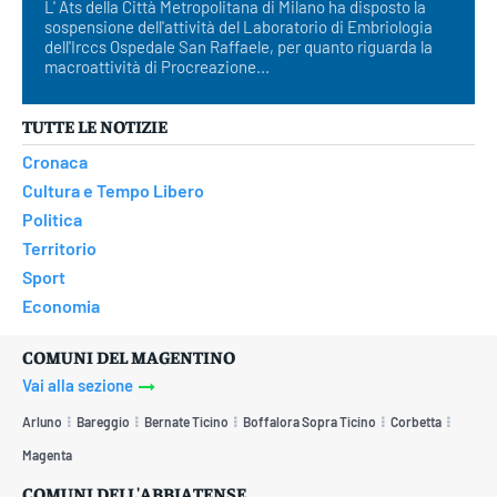
L' Ats della Città Metropolitana di Milano ha disposto la
sospensione dell'attività del Laboratorio di Embriologia
dell'Irccs Ospedale San Raffaele, per quanto riguarda la
macroattività di Procreazione...
TUTTE LE NOTIZIE
Cronaca
Cultura e Tempo Libero
Politica
Territorio
Sport
Economia
COMUNI DEL MAGENTINO
Vai alla sezione
Arluno
Bareggio
Bernate Ticino
Boffalora Sopra Ticino
Corbetta
Magenta
COMUNI DELL'ABBIATENSE