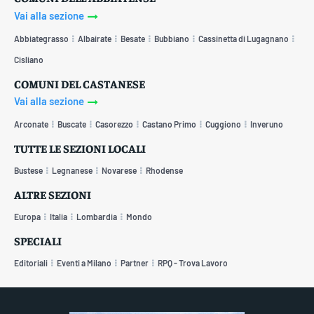
Vai alla sezione
Abbiategrasso
Albairate
Besate
Bubbiano
Cassinetta di Lugagnano
Cisliano
COMUNI DEL CASTANESE
Vai alla sezione
Arconate
Buscate
Casorezzo
Castano Primo
Cuggiono
Inveruno
TUTTE LE SEZIONI LOCALI
Bustese
Legnanese
Novarese
Rhodense
ALTRE SEZIONI
Europa
Italia
Lombardia
Mondo
SPECIALI
Editoriali
Eventi a Milano
Partner
RPQ - Trova Lavoro