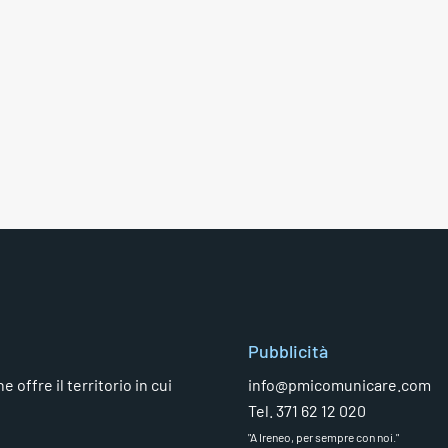
Pubblicità
 offre il territorio in cui
info@pmicomunicare.com
Tel. 371 62 12 020
"A Ireneo, per sempre con noi."