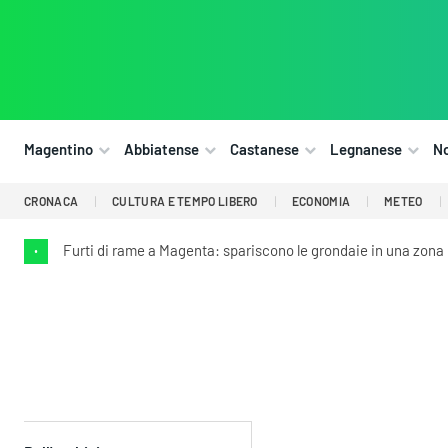
Magentino
Abbiatense
Castanese
Legnanese
N
CRONACA
CULTURA E TEMPO LIBERO
ECONOMIA
METEO
Furti di rame a Magenta: spariscono le grondaie in una zona 
•