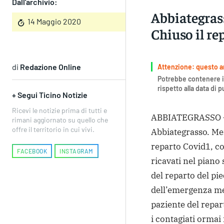
Dall'archivio:
Abbiategrass
14 Maggio 2020
Chiuso il re
di
Redazione Online
Attenzione: questo art
Potrebbe contenere i
rispetto alla data di 
+ Segui Ticino Notizie
Ricevi le notizie prima di tutti e
ABBIATEGRASSO – S
rimani aggiornato su quello che
offre il territorio in cui vivi.
Abbiategrasso. Mer
reparto Covid1, cos
FACEBOOK
INSTAGRAM
ricavati nel piano 
del reparto del pie
dell’emergenza me
paziente del repar
i contagiati ormai 