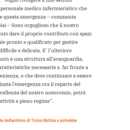
“Voglio rivolgere il mio sentito
 personale medico infermieristico che
te questa emergenza – commenta
Nai – Sono orgoglioso che il nostro
uto dare il proprio contributo con spazi
le pronto e qualificato per gestire
fficile e delicata. E’ l’ulteriore
ntù è una struttura all’avanguardia,
caratteristiche necessarie a far fronte a
evenienza, e che deve continuare a essere
nata l’emergenza ora il reparto del
ccellenza del nostro nosocomio, potrà
ttività a pieno regime”.
te dell'archivio di Ticino Notizie e potrebbe