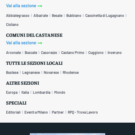
Vai alla sezione
Abbiategrasso
Albairate
Besate
Bubbiano
Cassinetta di Lugagnano
Cisliano
COMUNI DEL CASTANESE
Vai alla sezione
Arconate
Buscate
Casorezzo
Castano Primo
Cuggiono
Inveruno
TUTTE LE SEZIONI LOCALI
Bustese
Legnanese
Novarese
Rhodense
ALTRE SEZIONI
Europa
Italia
Lombardia
Mondo
SPECIALI
Editoriali
Eventi a Milano
Partner
RPQ - Trova Lavoro