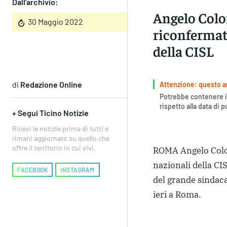
Dall'archivio:
Angelo Col
30 Maggio 2022
riconfermato
della CISL
di
Redazione Online
Attenzione: questo art
Potrebbe contenere i
rispetto alla data di 
+ Segui Ticino Notizie
Ricevi le notizie prima di tutti e
rimani aggiornato su quello che
offre il territorio in cui vivi.
ROMA Angelo Colom
nazionali della CI
FACEBOOK
INSTAGRAM
del grande sindaca
ieri a Roma.