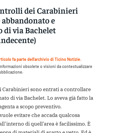
trolli dei Carabinieri
le abbandonato e
 di via Bachelet
indecente)
icolo fa parte dell'archivio di Ticino Notizie.
nformazioni obsolete o visioni da contestualizzare
pubblicazione.
arabinieri sono entrati a controllare
ato di via Bachelet. Lo aveva già fatto la
Magenta a scopo preventivo.
vuole evitare che accada qualcosa
ll’interno di quell’area è facilissimo. È
zeppa di materiali di scarto e vetro. Ed è