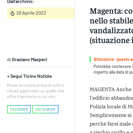
Dall'archivio:
Magenta: con
26 Aprile 2022
nello stabi
vandalizzato
(situazione 
di
Graziano Masperi
Attenzione: questo art
Potrebbe contenere i
rispetto alla data di 
+ Segui Ticino Notizie
Ricevi le notizie prima di tutti e
MAGENTA Anche i C
rimani aggiornato su quello che
offre il territorio in cui vivi.
l’edificio abbandon
Polizia locale di 
FACEBOOK
INSTAGRAM
Semplicemente si 
perché farsi male a
a rischio crollo e 