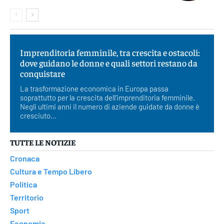
Imprenditoria femminile, tra crescita e ostacoli:
dove guidano le donne e quali settori restano da
conquistare
La trasformazione economica in Europa passa
soprattutto per la crescita dell’imprenditoria femminile.
Negli ultimi anni il numero di aziende guidate da donne è
cresciuto...
TUTTE LE NOTIZIE
Cronaca
Cultura e Tempo Libero
Politica
Territorio
Sport
Economia