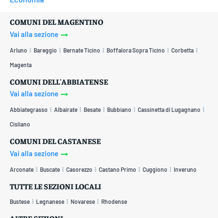
COMUNI DEL MAGENTINO
Vai alla sezione
Arluno
Bareggio
Bernate Ticino
Boffalora Sopra Ticino
Corbetta
Magenta
COMUNI DELL'ABBIATENSE
Vai alla sezione
Abbiategrasso
Albairate
Besate
Bubbiano
Cassinetta di Lugagnano
Cisliano
COMUNI DEL CASTANESE
Vai alla sezione
Arconate
Buscate
Casorezzo
Castano Primo
Cuggiono
Inveruno
TUTTE LE SEZIONI LOCALI
Bustese
Legnanese
Novarese
Rhodense
ALTRE SEZIONI