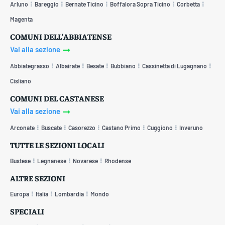
Arluno
Bareggio
Bernate Ticino
Boffalora Sopra Ticino
Corbetta
Magenta
COMUNI DELL'ABBIATENSE
Vai alla sezione
Abbiategrasso
Albairate
Besate
Bubbiano
Cassinetta di Lugagnano
Cisliano
COMUNI DEL CASTANESE
Vai alla sezione
Arconate
Buscate
Casorezzo
Castano Primo
Cuggiono
Inveruno
TUTTE LE SEZIONI LOCALI
Bustese
Legnanese
Novarese
Rhodense
ALTRE SEZIONI
Europa
Italia
Lombardia
Mondo
SPECIALI