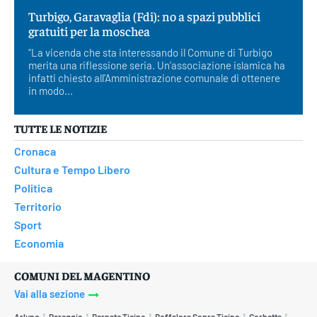
Turbigo, Garavaglia (Fdi): no a spazi pubblici
gratuiti per la moschea
“La vicenda che sta interessando il Comune di Turbigo
merita una riflessione seria. Un’associazione islamica ha
infatti chiesto all’Amministrazione comunale di ottenere
in modo...
TUTTE LE NOTIZIE
Cronaca
Cultura e Tempo Libero
Politica
Territorio
Sport
Economia
COMUNI DEL MAGENTINO
Vai alla sezione
Arluno
Bareggio
Bernate Ticino
Boffalora Sopra Ticino
Corbetta