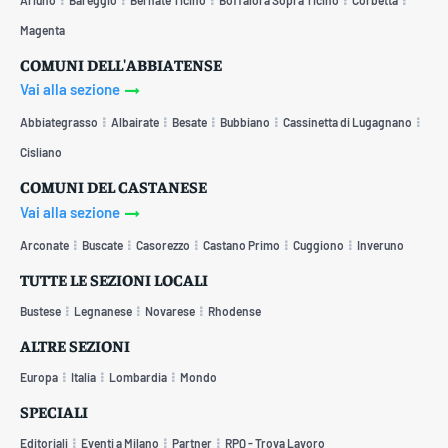
Magenta
COMUNI DELL'ABBIATENSE
Vai alla sezione
Abbiategrasso
Albairate
Besate
Bubbiano
Cassinetta di Lugagnano
Cisliano
COMUNI DEL CASTANESE
Vai alla sezione
Arconate
Buscate
Casorezzo
Castano Primo
Cuggiono
Inveruno
TUTTE LE SEZIONI LOCALI
Bustese
Legnanese
Novarese
Rhodense
ALTRE SEZIONI
Europa
Italia
Lombardia
Mondo
SPECIALI
Editoriali
Eventi a Milano
Partner
RPQ - Trova Lavoro