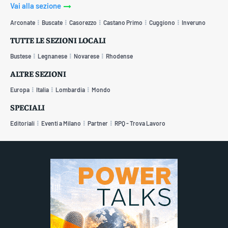
Vai alla sezione
Arconate
Buscate
Casorezzo
Castano Primo
Cuggiono
Inveruno
TUTTE LE SEZIONI LOCALI
Bustese
Legnanese
Novarese
Rhodense
ALTRE SEZIONI
Europa
Italia
Lombardia
Mondo
SPECIALI
Editoriali
Eventi a Milano
Partner
RPQ - Trova Lavoro