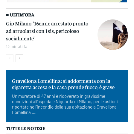
■ ULTIM'ORA
Gip Milano, ’16enne arrestato pronto
ad arruolarsi con Isis, pericoloso
socialmente’
13 minuti fa
Gravellona Lomellina: si addormenta con la
sigaretta accesa e la casa prende fuoco, è grave
Un muratore di 47 anni è ricoverato in gravissime
condizioni all'ospedale Niguarda di MIlano, per le ustioni
riportate nell'incendio della sua abitazione a Gravellona
Lomellina ....
TUTTE LE NOTIZIE