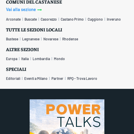
COMUNI DEL CASTANESE
Vai alla sezione
Arconate
Buscate
Casorezzo
Castano Primo
Cuggiono
Inveruno
TUTTE LE SEZIONI LOCALI
Bustese
Legnanese
Novarese
Rhodense
ALTRE SEZIONI
Europa
Italia
Lombardia
Mondo
SPECIALI
Editoriali
Eventi a Milano
Partner
RPQ - Trova Lavoro