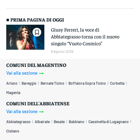
■ PRIMA PAGINA DI OGGI
Giusy Ferreri, la voce di
Abbiategrasso torna con il nuovo
singolo “Vuoto Cosmico”
8 Agosto 2026
COMUNI DEL MAGENTINO
Vai alla sezione
Arluno
Bareggio
Bernate Ticino
Boffalora Sopra Ticino
Corbetta
Magenta
COMUNI DELL'ABBIATENSE
Vai alla sezione
Abbiategrasso
Albairate
Besate
Bubbiano
Cassinetta di Lugagnano
Cisliano