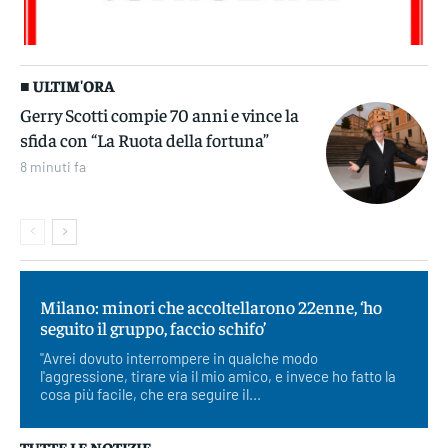
■ ULTIM'ORA
Gerry Scotti compie 70 anni e vince la
sfida con “La Ruota della fortuna”
8 minuti fa
Milano: minori che accoltellarono 22enne, ‘ho
seguito il gruppo, faccio schifo’
"Avrei dovuto interrompere in qualche modo
l'aggressione, tirare via il mio amico, e invece ho fatto la
cosa più facile, che era seguire il...
TUTTE LE NOTIZIE