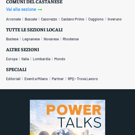
COMUNI DEL CASTANESE
Vai alla sezione
Arconate
Buscate
Casorezzo
Castano Primo
Cuggiono
Inveruno
TUTTE LE SEZIONI LOCALI
Bustese
Legnanese
Novarese
Rhodense
ALTRE SEZIONI
Europa
Italia
Lombardia
Mondo
SPECIALI
Editoriali
Eventi a Milano
Partner
RPQ - Trova Lavoro