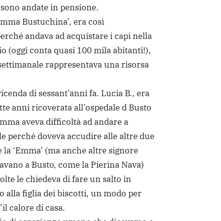
 sono andate in pensione.
Emma Bustuchina’, era così
rché andava ad acquistare i capi nella
io (oggi conta quasi 100 mila abitanti!),
 settimanale rappresentava una risorsa
icenda di sessant’anni fa. Lucia B., era
te anni ricoverata all’ospedale d Busto
amma aveva difficoltà ad andare a
le perché doveva accudire alle altre due
e la ‘Emma’ (ma anche altre signore
ravano a Busto, come la Pierina Nava)
lte le chiedeva di fare un salto in
 alla figlia dei biscotti, un modo per
’il calore di casa.