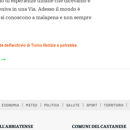
cio di esperienze umane che dicevamo e
niva in una Via. Adesso il mondo è
ni si conoscono a malapena e non sempre
te dell'archivio di Ticino Notizie e potrebbe
ECONOMIA
METEO
POLITICA
SALUTE
SPORT
TERRITORIO
LL'ABBIATENSE
COMUNI DEL CASTANESE