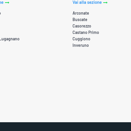
ne
Vai alla sezione
o
Arconate
Buscate
Casorezzo
Castano Primo
 Lugagnano
Cuggiono
Inveruno