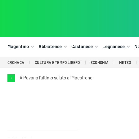
Magentino
Abbiatense
Castanese
Legnanese
N
CRONACA
CULTURA E TEMPO LIBERO
ECONOMIA
METEO
A Pavana l’ultimo saluto al Maestrone
•