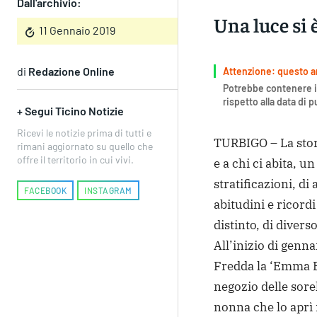
Dall'archivio:
Una luce si 
11 Gennaio 2019
di
Redazione Online
Attenzione: questo art
Potrebbe contenere i
rispetto alla data di 
+ Segui Ticino Notizie
Ricevi le notizie prima di tutti e
TURBIGO – La storia
rimani aggiornato su quello che
offre il territorio in cui vivi.
e a chi ci abita, u
stratificazioni, di
FACEBOOK
INSTAGRAM
abitudini e ricord
distinto, di diverso
All’inizio di genna
Fredda la ‘Emma B
negozio delle sore
nonna che lo aprì 