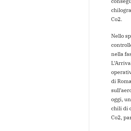
consegu
chilogra
Co2.
Nello sp
controll
nella fa
L’Arriv
operativ
di Roma
sull’aer
oggi, u
chili d
Co2, par