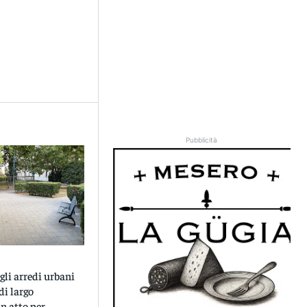
Pubblicità
gli arredi urbani
di largo
n atto per