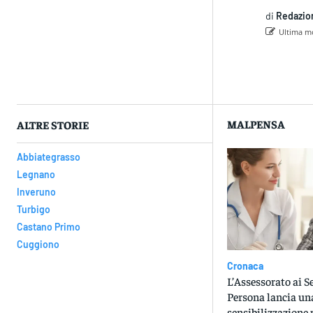
di
Redazio
Ultima mo
Con
MALPENSA
ALTRE STORIE
Abbiategrasso
Legnano
Inveruno
Turbigo
Castano Primo
Cuggiono
Cronaca
L’Assessorato ai Se
Persona lancia u
sensibilizzazione p