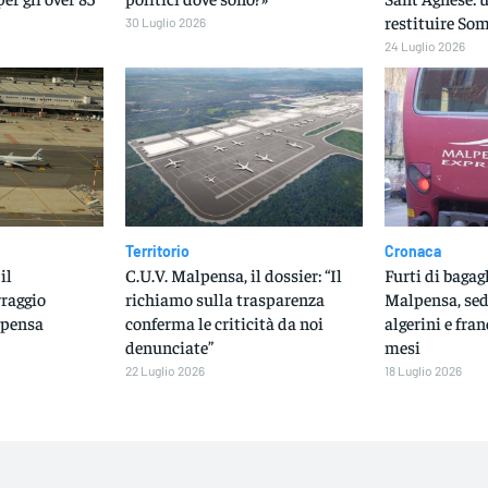
restituire S
30 Luglio 2026
24 Luglio 2026
Territorio
Cronaca
il
C.U.V. Malpensa, il dossier: “Il
Furti di bagagl
raggio
richiamo sulla trasparenza
Malpensa, sedi
lpensa
conferma le criticità da noi
algerini e fran
denunciate”
mesi
22 Luglio 2026
18 Luglio 2026