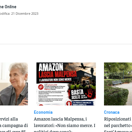
ne Online
difica:
21 Dicembre 2023
dividere
Economia
Cronaca
rvizi alla
Amazon lascia Malpensa, i
Riposizionati 
na campagna di
lavoratori: «Non siamo merce. I
nel parchetto 
er gli over 85
politici dove sono?»
Sant’Agnese: u