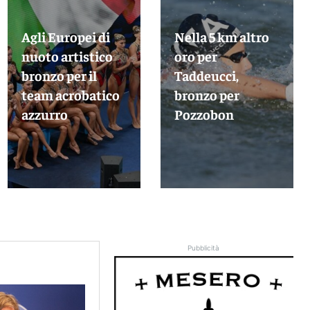
Agli Europei di
Nella 5 km altro
nuoto artistico
oro per
bronzo per il
Taddeucci,
team acrobatico
bronzo per
azzurro
Pozzobon
Pubblicità