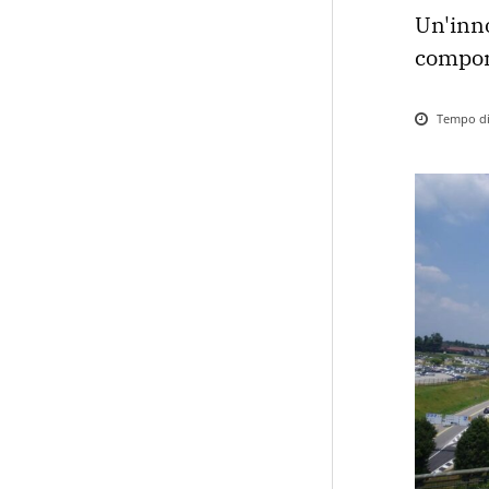
Un'inno
comport
Tempo di 