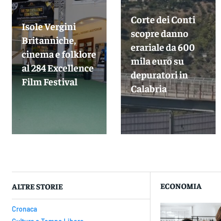
Corte dei Conti
Isole Vergini
scopre danno
Britanniche,
erariale da 600
cinema e folklore
mila euro su
al 284 Excellence
depuratori in
Film Festival
Calabria
ECONOMIA
ALTRE STORIE
Cronaca