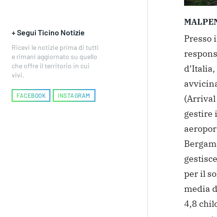
MALPE
+ Segui Ticino Notizie
Presso i
Ricevi le notizie prima di tutti
responsa
e rimani aggiornato su quello
che offre il territorio in cui
d’Italia,
vivi.
avvicin
FACEBOOK
INSTAGRAM
(Arriva
gestire 
aeropor
Bergamo 
gestisce 
per il s
media di
4,8 chi