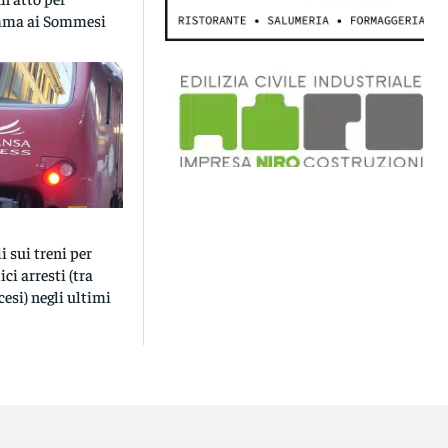
omma ai Sommesi
i sui treni per
ci arresti (tra
cesi) negli ultimi