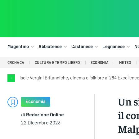
Magentino
Abbiatense
Castanese
Legnanese
N
CRONACA
CULTURA E TEMPO LIBERO
ECONOMIA
METEO
Isole Vergini Britanniche, cinema e folklore al 284 Excellence
•
Un s
Economia
il co
di
Redazione Online
22 Dicembre 2023
Malp