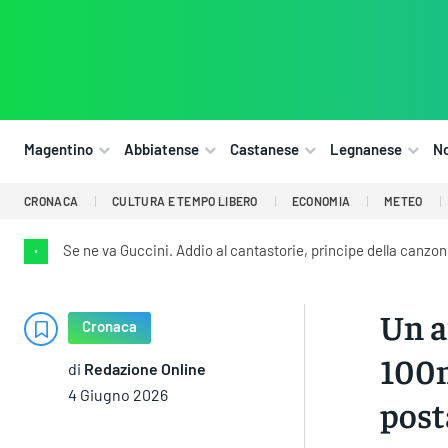
Magentino
Abbiatense
Castanese
Legnanese
N
CRONACA
CULTURA E TEMPO LIBERO
ECONOMIA
METEO
Se ne va Guccini. Addio al cantastorie, principe della canzon
•
Un a
Cronaca
100m
di
Redazione Online
4 Giugno 2026
post