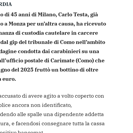
RDIA
 di 45 anni di Milano,
Carlo Testa, già
o a Monza per un’altra causa, ha
ricevuto
nanza di custodia cautelare in carcere
dal gip del tribunale di Como nell’ambito
ndagine
condotta dai carabinieri su una
ll’ufficio postale di
Carimate (Como) che
ugno del 2025 fruttò un bottino di
oltre
 euro.
accusato di avere agito a volto coperto con
ice ancora non identificato,
dendo alle spalle una
dipendente addetta
tura, e facendosi consegnare tutta la
cassa
positivo bancomat.