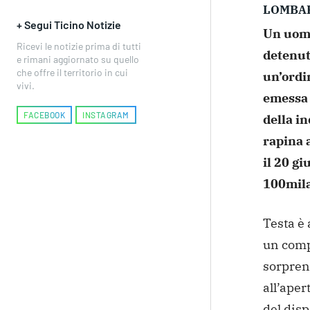
LOMBA
+ Segui Ticino Notizie
Un uomo
Ricevi le notizie prima di tutti
detenut
e rimani aggiornato su quello
che offre il territorio in cui
un’ordi
vivi.
emessa
FACEBOOK
INSTAGRAM
della i
rapina a
il 20 gi
100mila
Testa è 
un
compl
sorpren
all’aper
del dis