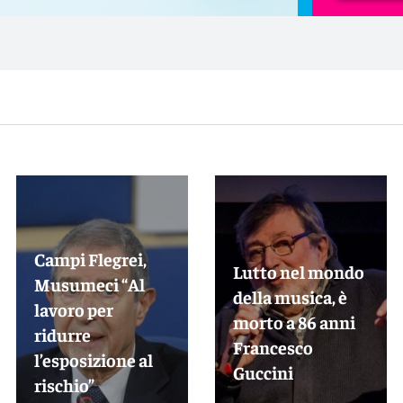
Campi Flegrei,
Lutto nel mondo
Musumeci “Al
della musica, è
lavoro per
morto a 86 anni
ridurre
Francesco
l’esposizione al
Guccini
rischio”