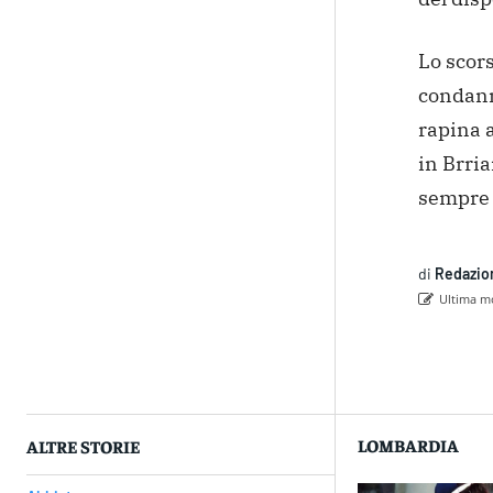
Lo scors
condann
rapina a
in Brria
sempre 
di
Redazio
Ultima mo
Con
LOMBARDIA
ALTRE STORIE