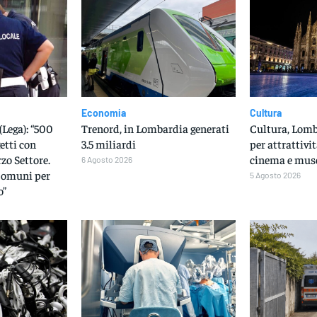
Economia
Cultura
(Lega): “500
Trenord, in Lombardia generati
Cultura, Lomba
etti con
3.5 miliardi
per attrattivit
rzo Settore.
cinema e mus
6 Agosto 2026
Comuni per
5 Agosto 2026
o”