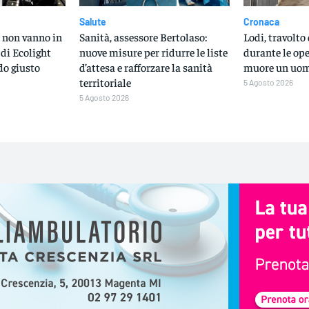
Salute
Cronaca
ci non vanno in
Sanità, assessore Bertolaso:
Lodi, travolt
 di Ecolight
nuove misure per ridurre le liste
durante le ope
do giusto
d’attesa e rafforzare la sanità
muore un uom
territoriale
5 Agosto 2026
5 Agosto 2026