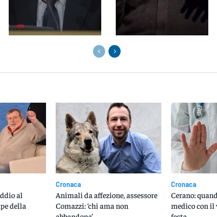
Cronaca
Cronaca
Addio al
Animali da affezione, assessore
Cerano: quand
ipe della
Comazzi: ‘chi ama non
medico con il 
abbandona’
festa…