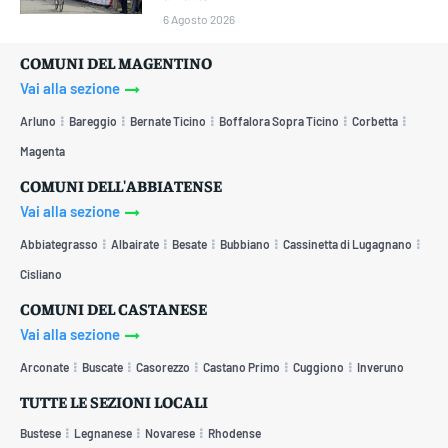
6 Agosto 2026
COMUNI DEL MAGENTINO
Vai alla sezione
Arluno
Bareggio
Bernate Ticino
Boffalora Sopra Ticino
Corbetta
Magenta
COMUNI DELL'ABBIATENSE
Vai alla sezione
Abbiategrasso
Albairate
Besate
Bubbiano
Cassinetta di Lugagnano
Cisliano
COMUNI DEL CASTANESE
Vai alla sezione
Arconate
Buscate
Casorezzo
Castano Primo
Cuggiono
Inveruno
TUTTE LE SEZIONI LOCALI
Bustese
Legnanese
Novarese
Rhodense