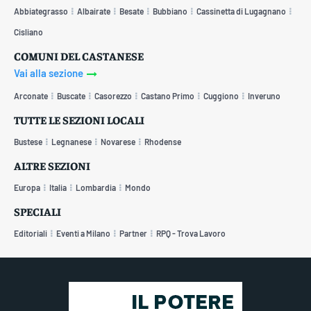
Abbiategrasso
Albairate
Besate
Bubbiano
Cassinetta di Lugagnano
Cisliano
COMUNI DEL CASTANESE
Vai alla sezione
Arconate
Buscate
Casorezzo
Castano Primo
Cuggiono
Inveruno
TUTTE LE SEZIONI LOCALI
Bustese
Legnanese
Novarese
Rhodense
ALTRE SEZIONI
Europa
Italia
Lombardia
Mondo
SPECIALI
Editoriali
Eventi a Milano
Partner
RPQ - Trova Lavoro