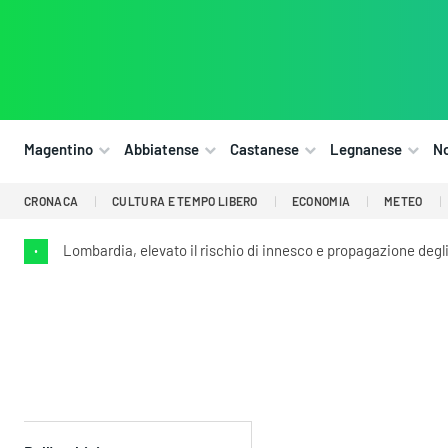
Magentino
Abbiatense
Castanese
Legnanese
N
CRONACA
CULTURA E TEMPO LIBERO
ECONOMIA
METEO
Lombardia, elevato il rischio di innesco e propagazione degl
•