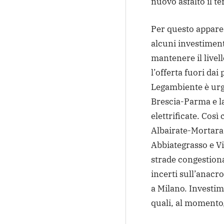
nuovo asfalto il te
Per questo appare
alcuni investimen
mantenere il livel
l’offerta fuori dai 
Legambiente è urg
Brescia-Parma e l
elettrificate. Cos
Albairate-Mortara 
Abbiategrasso e V
strade congestiona
incerti sull’anacro
a Milano. Investim
quali, al momento