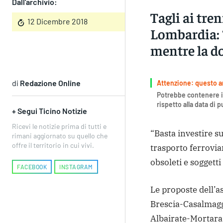
Dall'archivio:
Tagli ai tre
12 Dicembre 2018
Lombardia: 
mentre la d
di
Redazione Online
Attenzione: questo art
Potrebbe contenere i
rispetto alla data di 
+ Segui Ticino Notizie
Ricevi le notizie prima di tutti e
“Basta investire su
rimani aggiornato su quello che
offre il territorio in cui vivi.
trasporto ferrovia
obsoleti e soggetti
FACEBOOK
INSTAGRAM
Le proposte dell’a
Brescia-Casalmagg
Albairate-Mortara