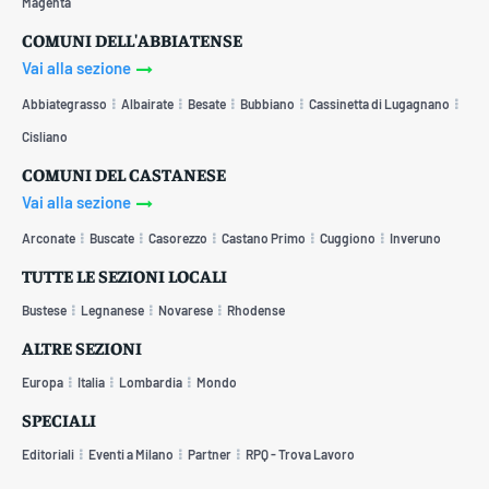
Magenta
COMUNI DELL'ABBIATENSE
Vai alla sezione
Abbiategrasso
Albairate
Besate
Bubbiano
Cassinetta di Lugagnano
Cisliano
COMUNI DEL CASTANESE
Vai alla sezione
Arconate
Buscate
Casorezzo
Castano Primo
Cuggiono
Inveruno
TUTTE LE SEZIONI LOCALI
Bustese
Legnanese
Novarese
Rhodense
ALTRE SEZIONI
Europa
Italia
Lombardia
Mondo
SPECIALI
Editoriali
Eventi a Milano
Partner
RPQ - Trova Lavoro