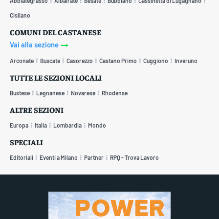
Abbiategrasso
Albairate
Besate
Bubbiano
Cassinetta di Lugagnano
Cisliano
COMUNI DEL CASTANESE
Vai alla sezione
Arconate
Buscate
Casorezzo
Castano Primo
Cuggiono
Inveruno
TUTTE LE SEZIONI LOCALI
Bustese
Legnanese
Novarese
Rhodense
ALTRE SEZIONI
Europa
Italia
Lombardia
Mondo
SPECIALI
Editoriali
Eventi a Milano
Partner
RPQ - Trova Lavoro