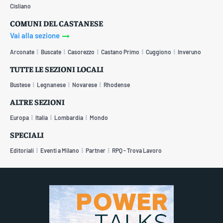
Cisliano
COMUNI DEL CASTANESE
Vai alla sezione
Arconate
Buscate
Casorezzo
Castano Primo
Cuggiono
Inveruno
TUTTE LE SEZIONI LOCALI
Bustese
Legnanese
Novarese
Rhodense
ALTRE SEZIONI
Europa
Italia
Lombardia
Mondo
SPECIALI
Editoriali
Eventi a Milano
Partner
RPQ - Trova Lavoro