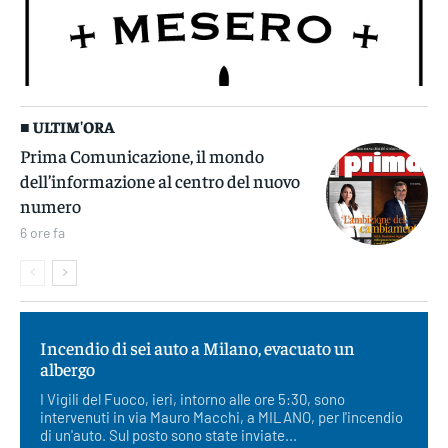
■ ULTIM'ORA
Prima Comunicazione, il mondo
dell’informazione al centro del nuovo
numero
6 ore fa
Incendio di sei auto a Milano, evacuato un
albergo
I Vigili del Fuoco, ieri, intorno alle ore 5:30, sono
intervenuti in via Mauro Macchi, a MILANO, per l'incendio
di un'auto. Sul posto sono state inviate...