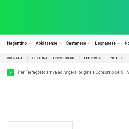
Magentino
Abbiatense
Castanese
Legnanese
N
CRONACA
CULTURA E TEMPO LIBERO
ECONOMIA
METEO
Per Ferragosto arriva ad Angera l’originale Consorzio de ‘Gli 
•