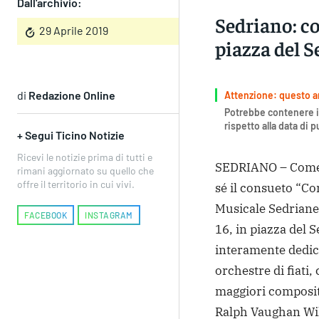
Dall'archivio:
Sedriano: c
29 Aprile 2019
piazza del 
di
Redazione Online
Attenzione: questo art
Potrebbe contenere i
rispetto alla data di 
+ Segui Ticino Notizie
Ricevi le notizie prima di tutti e
SEDRIANO – Come o
rimani aggiornato su quello che
offre il territorio in cui vivi.
sé il consueto “C
Musicale Sedrianes
FACEBOOK
INSTAGRAM
16, in piazza del 
interamente dedica
orchestre di fiati, 
maggiori composito
Ralph Vaughan Wil