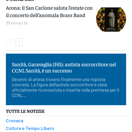
Arona: il San Carlone saluta l’estate con
il concerto dell’anomala Brass Band
33 minuti fa
Sanità, Garavaglia (Fdi): autista soccorritore nel
CCNL Sanità, è un successo
Decenni di attesa trovano finalmente una risposta
concreta. La figura dell’autista soccorritore è stata
ufficialmente riconosciuta e inserita nella preintesa per il
CCNL...
TUTTE LE NOTIZIE
Cronaca
Cultura e Tempo Libero