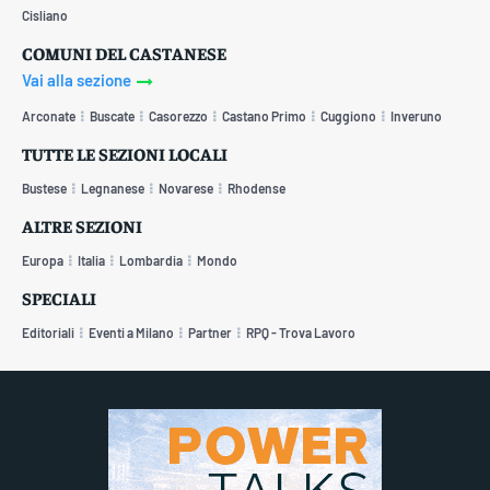
Cisliano
COMUNI DEL CASTANESE
Vai alla sezione
Arconate
Buscate
Casorezzo
Castano Primo
Cuggiono
Inveruno
TUTTE LE SEZIONI LOCALI
Bustese
Legnanese
Novarese
Rhodense
ALTRE SEZIONI
Europa
Italia
Lombardia
Mondo
SPECIALI
Editoriali
Eventi a Milano
Partner
RPQ - Trova Lavoro