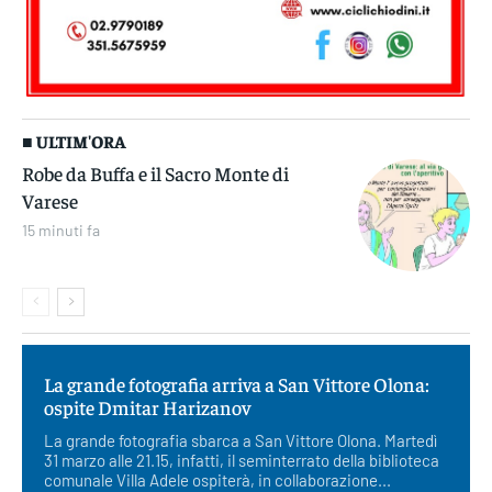
■ ULTIM'ORA
Robe da Buffa e il Sacro Monte di
Varese
15 minuti fa
La grande fotografia arriva a San Vittore Olona:
ospite Dmitar Harizanov
La grande fotografia sbarca a San Vittore Olona. Martedì
31 marzo alle 21.15, infatti, il seminterrato della biblioteca
comunale Villa Adele ospiterà, in collaborazione...