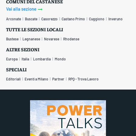
COMUNI DEL CASTANESE
Vai alla sezione
Arconate
Buscate
Casorezzo
Castano Primo
Cuggiono
Inveruno
TUTTE LE SEZIONI LOCALI
Bustese
Legnanese
Novarese
Rhodense
ALTRE SEZIONI
Europa
Italia
Lombardia
Mondo
SPECIALI
Editoriali
Eventi a Milano
Partner
RPQ - Trova Lavoro