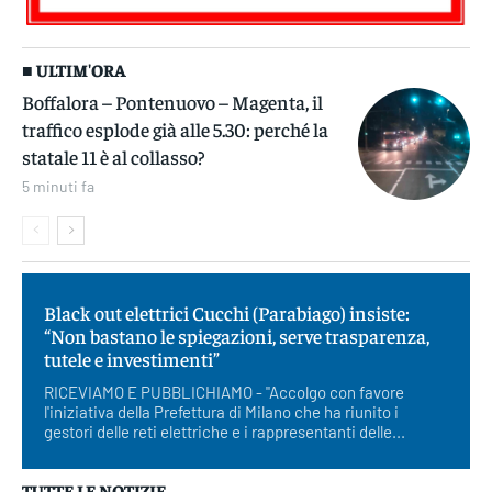
■ ULTIM'ORA
Boffalora – Pontenuovo – Magenta, il
traffico esplode già alle 5.30: perché la
statale 11 è al collasso?
5 minuti fa
Black out elettrici Cucchi (Parabiago) insiste:
“Non bastano le spiegazioni, serve trasparenza,
tutele e investimenti”
RICEVIAMO E PUBBLICHIAMO - "Accolgo con favore
l'iniziativa della Prefettura di Milano che ha riunito i
gestori delle reti elettriche e i rappresentanti delle...
TUTTE LE NOTIZIE