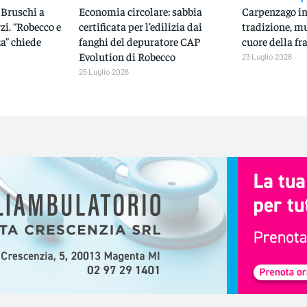
 Bruschi a
Economia circolare: sabbia
Carpenzago in 
zi. “Robecco e
certificata per l’edilizia dai
tradizione, mu
a” chiede
fanghi del depuratore CAP
cuore della fr
Evolution di Robecco
23 Luglio 2026
25 Luglio 2026