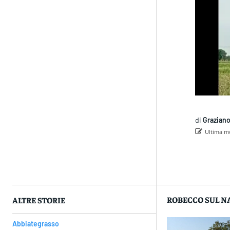
di
Graziano
Ultima mo
Con
ROBECCO SUL N
ALTRE STORIE
Abbiategrasso