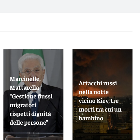
Marcinelle,
Attacchi russi
Mattarella
nella notte
“Gestione flussi
vicino Kiev, tre
migratori
morti tra cui un
rispetti dignità
bambino
delle persone”