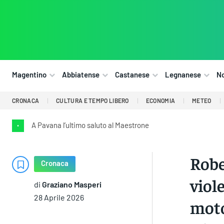
Magentino
Abbiatense
Castanese
Legnanese
N
CRONACA
CULTURA E TEMPO LIBERO
ECONOMIA
METEO
A Pavana l’ultimo saluto al Maestrone
•
Robe
Cronaca
viol
di
Graziano Masperi
28 Aprile 2026
moto