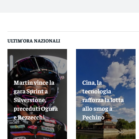
ULTIM'ORA NAZIONALI
Martin vince la
Cina, la
gara Sprint a
tecnologia
Silverstone,
rafforza la lotta
preceduti Ogura
allo smog a
e Bezzecchi
Pechino