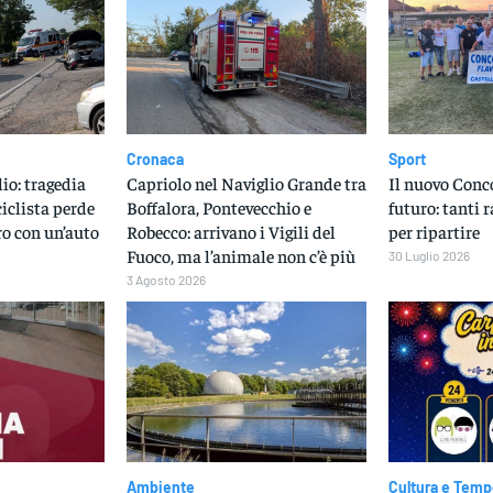
Cronaca
Sport
io: tragedia
Capriolo nel Naviglio Grande tra
Il nuovo Conc
iclista perde
Boffalora, Pontevecchio e
futuro: tanti 
ro con un’auto
Robecco: arrivano i Vigili del
per ripartire
Fuoco, ma l’animale non c’è più
30 Luglio 2026
3 Agosto 2026
Ambiente
Cultura e Temp