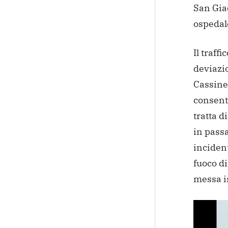
San Giac
ospedal
Il traffi
deviazio
Cassinet
consenti
tratta d
in passa
incident
fuoco d
messa i