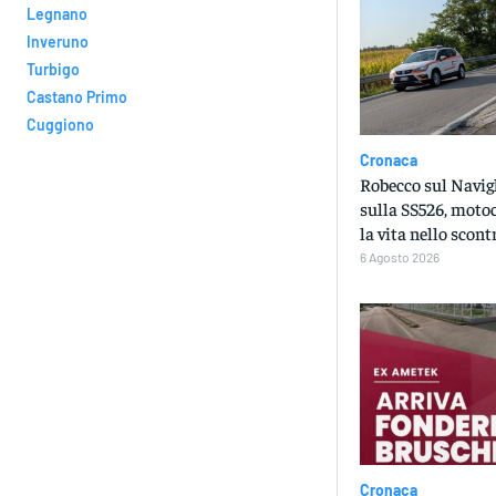
Legnano
Inveruno
Turbigo
Castano Primo
Cuggiono
Cronaca
Robecco sul Navigl
sulla SS526, motoc
la vita nello scont
6 Agosto 2026
Cronaca