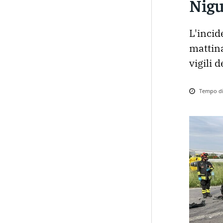
Nig
L'incid
mattina
vigili 
Tempo di 