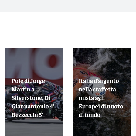
Pole di Jorge
Italia d’argento
Martin a
nella staffetta
Silverstone, Di
mista agli
Giannantonio 4°,
Europei di nuoto
Bezzecchi 5°
di fondo