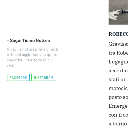
ROBECC
+ Segui Ticino Notizie
Graviss
Ricevi le notizie prima di tutti
tra Robe
e rimani aggiornato su quello
che offre il territorio in cui
Lugagnan
vivi.
accertam
FACEBOOK
INSTAGRAM
stati u
motocicl
posto so
Emergenz
con il 
a bordo 