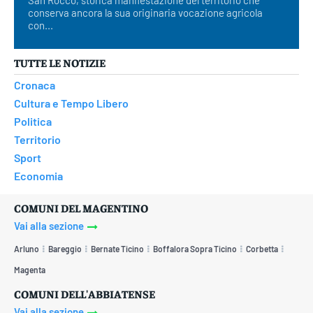
San Rocco, storica manifestazione del territorio che
conserva ancora la sua originaria vocazione agricola
con...
TUTTE LE NOTIZIE
Cronaca
Cultura e Tempo Libero
Politica
Territorio
Sport
Economia
COMUNI DEL MAGENTINO
Vai alla sezione
Arluno
Bareggio
Bernate Ticino
Boffalora Sopra Ticino
Corbetta
Magenta
COMUNI DELL'ABBIATENSE
Vai alla sezione