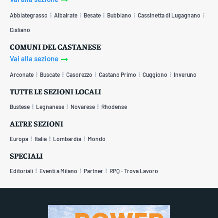
Abbiategrasso
Albairate
Besate
Bubbiano
Cassinetta di Lugagnano
Cisliano
COMUNI DEL CASTANESE
Vai alla sezione
Arconate
Buscate
Casorezzo
Castano Primo
Cuggiono
Inveruno
TUTTE LE SEZIONI LOCALI
Bustese
Legnanese
Novarese
Rhodense
ALTRE SEZIONI
Europa
Italia
Lombardia
Mondo
SPECIALI
Editoriali
Eventi a Milano
Partner
RPQ - Trova Lavoro