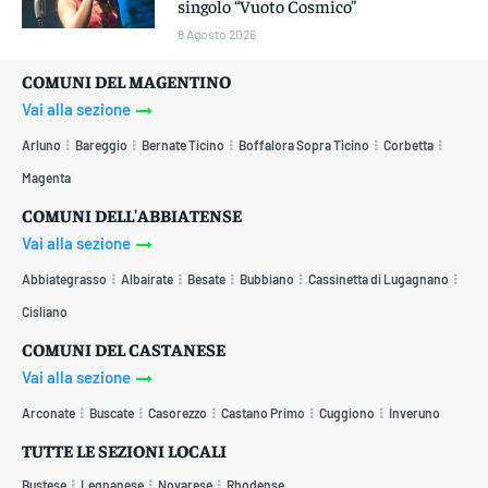
singolo “Vuoto Cosmico”
8 Agosto 2026
COMUNI DEL MAGENTINO
Vai alla sezione
Arluno
Bareggio
Bernate Ticino
Boffalora Sopra Ticino
Corbetta
Magenta
COMUNI DELL'ABBIATENSE
Vai alla sezione
Abbiategrasso
Albairate
Besate
Bubbiano
Cassinetta di Lugagnano
Cisliano
COMUNI DEL CASTANESE
Vai alla sezione
Arconate
Buscate
Casorezzo
Castano Primo
Cuggiono
Inveruno
TUTTE LE SEZIONI LOCALI
Bustese
Legnanese
Novarese
Rhodense