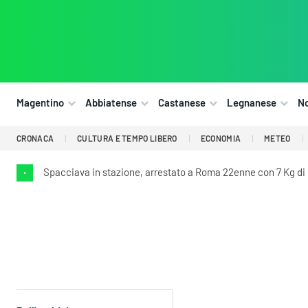
Magentino
Abbiatense
Castanese
Legnanese
N
CRONACA
CULTURA E TEMPO LIBERO
ECONOMIA
METEO
Spacciava in stazione, arrestato a Roma 22enne con 7 Kg di
•