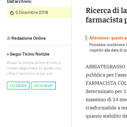
Dall'archivio:
Ricerca di l
5 Dicembre 2018
farmacista 
di
Redazione Online
Attenzione: questo art
Potrebbe contenere i
rispetto alla data di 
+ Segui Ticino Notizie
Ricevi le notizie prima di tutti e
ABBIATEGRASSO – 
rimani aggiornato su quello che
offre il territorio in cui vivi.
pubblica per l’as
FARMACISTA COLL
FACEBOOK
INSTAGRAM
determinato per 12
massimo di 24 mes
trasformabile a te
quanto stabilito d