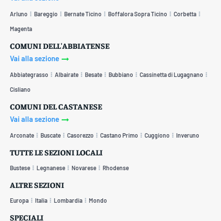
Arluno
Bareggio
Bernate Ticino
Boffalora Sopra Ticino
Corbetta
Magenta
COMUNI DELL'ABBIATENSE
Vai alla sezione
Abbiategrasso
Albairate
Besate
Bubbiano
Cassinetta di Lugagnano
Cisliano
COMUNI DEL CASTANESE
Vai alla sezione
Arconate
Buscate
Casorezzo
Castano Primo
Cuggiono
Inveruno
TUTTE LE SEZIONI LOCALI
Bustese
Legnanese
Novarese
Rhodense
ALTRE SEZIONI
Europa
Italia
Lombardia
Mondo
SPECIALI