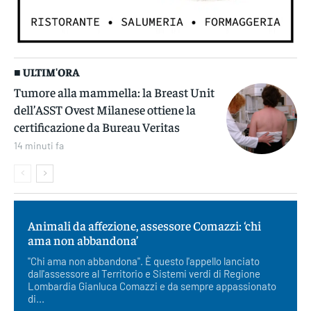
■ ULTIM'ORA
Tumore alla mammella: la Breast Unit
dell’ASST Ovest Milanese ottiene la
certificazione da Bureau Veritas
14 minuti fa
Animali da affezione, assessore Comazzi: ‘chi
ama non abbandona’
"Chi ama non abbandona". È questo l'appello lanciato
dall'assessore al Territorio e Sistemi verdi di Regione
Lombardia Gianluca Comazzi e da sempre appassionato
di...