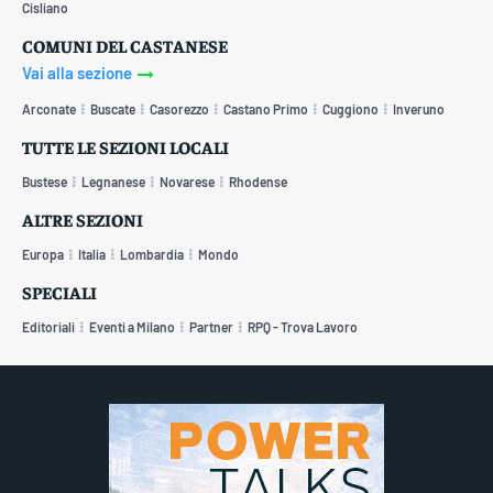
Cisliano
COMUNI DEL CASTANESE
Vai alla sezione
Arconate
Buscate
Casorezzo
Castano Primo
Cuggiono
Inveruno
TUTTE LE SEZIONI LOCALI
Bustese
Legnanese
Novarese
Rhodense
ALTRE SEZIONI
Europa
Italia
Lombardia
Mondo
SPECIALI
Editoriali
Eventi a Milano
Partner
RPQ - Trova Lavoro