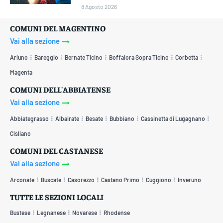
8 Agosto 2026
COMUNI DEL MAGENTINO
Vai alla sezione
Arluno
Bareggio
Bernate Ticino
Boffalora Sopra Ticino
Corbetta
Magenta
COMUNI DELL'ABBIATENSE
Vai alla sezione
Abbiategrasso
Albairate
Besate
Bubbiano
Cassinetta di Lugagnano
Cisliano
COMUNI DEL CASTANESE
Vai alla sezione
Arconate
Buscate
Casorezzo
Castano Primo
Cuggiono
Inveruno
TUTTE LE SEZIONI LOCALI
Bustese
Legnanese
Novarese
Rhodense