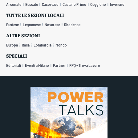
Arconate
Buscate
Casorezzo
Castano Primo
Cuggiono
Inveruno
TUTTE LE SEZIONI LOCALI
Bustese
Legnanese
Novarese
Rhodense
ALTRE SEZIONI
Europa
Italia
Lombardia
Mondo
SPECIALI
Editoriali
Eventi a Milano
Partner
RPQ - Trova Lavoro