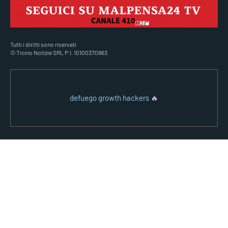
Tutti i diritti sono riservati
© Ticino Notizie SRL P.I. 10100370963
defuego growth hackers
🔥