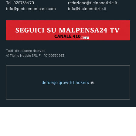
Tel. 029754470
redazione@ticinonotizie.it
info@pmicomunicare.com
info@ticinonotizie.it
Tutti i diritti sono riservati
© Ticino Notizie SRL P.I. 10100370963
defuego growth hackers
🔥