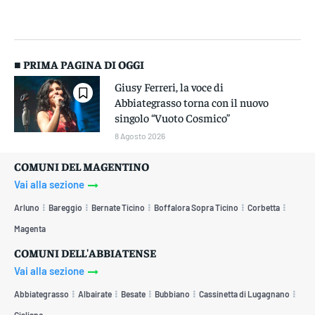
■ PRIMA PAGINA DI OGGI
Giusy Ferreri, la voce di
Abbiategrasso torna con il nuovo
singolo “Vuoto Cosmico”
8 Agosto 2026
COMUNI DEL MAGENTINO
Vai alla sezione
Arluno
Bareggio
Bernate Ticino
Boffalora Sopra Ticino
Corbetta
Magenta
COMUNI DELL'ABBIATENSE
Vai alla sezione
Abbiategrasso
Albairate
Besate
Bubbiano
Cassinetta di Lugagnano
Cisliano