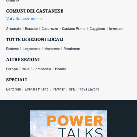
COMUNI DEL CASTANESE
Vai alla sezione
Arconate
Buscate
Casorezzo
Castano Primo
Cuggiono
Inveruno
TUTTE LE SEZIONI LOCALI
Bustese
Legnanese
Novarese
Rhodense
ALTRE SEZIONI
Europa
Italia
Lombardia
Mondo
SPECIALI
Editoriali
Eventi a Milano
Partner
RPQ - Trova Lavoro