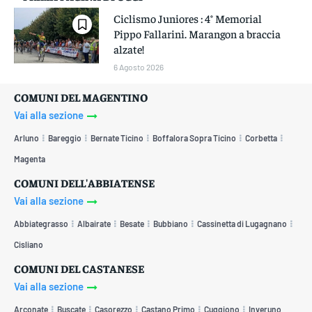
Ciclismo Juniores : 4° Memorial
Pippo Fallarini. Marangon a braccia
alzate!
6 Agosto 2026
COMUNI DEL MAGENTINO
Vai alla sezione
Arluno
Bareggio
Bernate Ticino
Boffalora Sopra Ticino
Corbetta
Magenta
COMUNI DELL'ABBIATENSE
Vai alla sezione
Abbiategrasso
Albairate
Besate
Bubbiano
Cassinetta di Lugagnano
Cisliano
COMUNI DEL CASTANESE
Vai alla sezione
Arconate
Buscate
Casorezzo
Castano Primo
Cuggiono
Inveruno