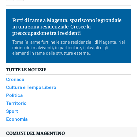
Furti di rame a Magenta: spariscono le grondaie
in una zona residenziale. Cresce la
preoccupazione tra i residenti
Torna l'allarme furti nelle zone residenziali di Magenta. Nel
mirino dei malviventi, in particolare, i pluviali e gli
elementi in rame delle strutture esterne...
TUTTE LE NOTIZIE
Cronaca
Cultura e Tempo Libero
Politica
Territorio
Sport
Economia
COMUNI DEL MAGENTINO