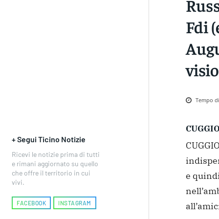
Russ
Fdi (
Augu
visi
Tempo di 
CUGGI
+ Segui Ticino Notizie
CUGGION
Ricevi le notizie prima di tutti
indispen
e rimani aggiornato su quello
che offre il territorio in cui
e quindi
vivi.
nell’am
FACEBOOK
INSTAGRAM
all’amici