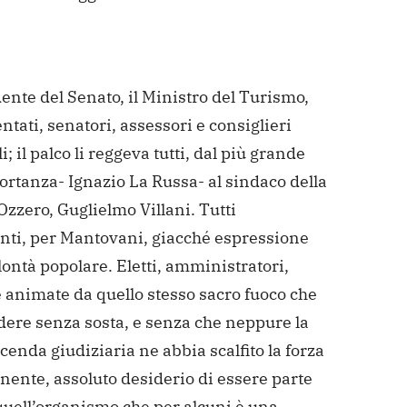
dente del Senato, il Ministro del Turismo,
tati, senatori, assessori e consiglieri
i; il palco li reggeva tutti, dal più grande
rtanza- Ignazio La Russa- al sindaco della
Ozzero, Guglielmo Villani. Tutti
nti, per Mantovani, giacché espressione
lontà popolare. Eletti, amministratori,
 animate da quello stesso sacro fuoco che
rdere senza sosta, e senza che neppure la
cenda giudiziaria ne abbia scalfito la forza
nente, assoluto desiderio di essere parte
quell’organismo che per alcuni è una