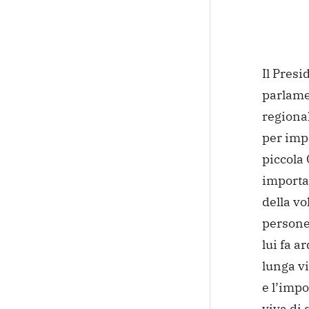
Il Presi
parlamen
regional
per impo
piccola 
importa
della vo
persone
lui fa a
lunga vi
e l’impo
viva di 