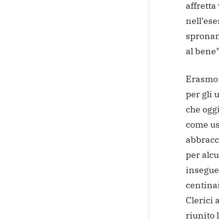
affretta
nell’ese
spronan
al bene”
Erasmo D
per gli 
che ogg
come usa
abbracci
per alcu
insegue)
centinai
Clerici
riunito 