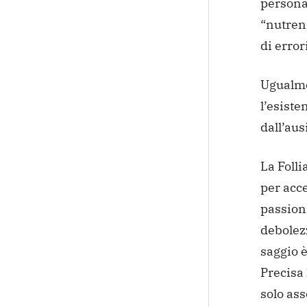
persona
“nutrend
di error
Ugualmen
l’esiste
dall’ausi
La Folli
per acce
passioni
debolezz
saggio è
Precisa 
solo ass