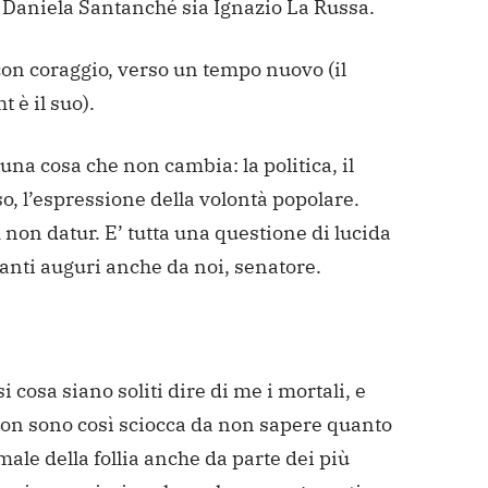
a Daniela Santanché sia Ignazio La Russa.
con coraggio, verso un tempo nuovo (il
t è il suo).
 una cosa che non cambia: la politica, il
, l’espressione della volontà popolare.
non datur. E’ tutta una questione di lucida
 Tanti auguri anche da noi, senatore.
i cosa siano soliti dire di me i mortali, e
non sono così sciocca da non sapere quanto
 male della follia anche da parte dei più