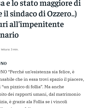
a e lo stato maggiore di
e il sindaco di Ozzero..)
ri all’impenitente
onario
lettura:
3
min.
ONO
O “Perché un’esistenza sia felice, è
sabile che in essa trovi spazio il piacere,
 “un pizzico di follia”. Ma anche
bito dei rapporti umani, dal matrimonio
zia, è grazie ala Follia se i vincoli