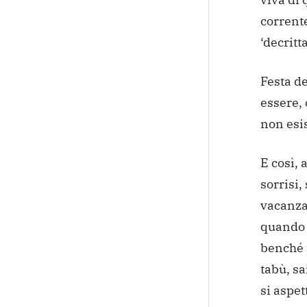
corrent
‘decritt
Festa de
essere,
non esis
E così, 
sorrisi,
vacanza 
quando c
benché 
tabù, s
si aspe