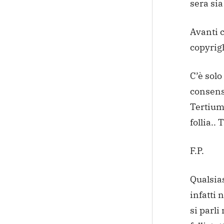
sera si
Avanti 
copyrigh
C’è solo
consenso
Tertium 
follia..
F.P.
Qualsias
infatti 
si parli