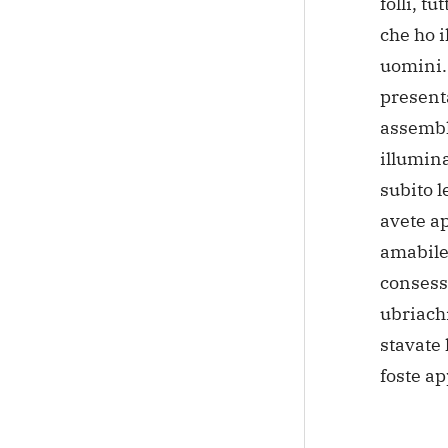
folli, tu
che ho i
uomini.
present
assemble
illumina
subito l
avete ap
amabile
consesso
ubriach
stavate 
foste ap