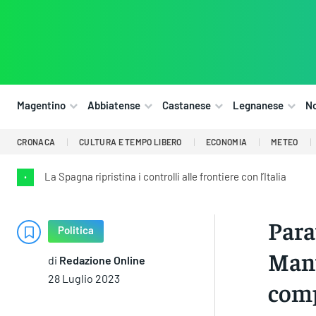
Magentino
Abbiatense
Castanese
Legnanese
N
CRONACA
CULTURA E TEMPO LIBERO
ECONOMIA
METEO
La Spagna ripristina i controlli alle frontiere con l’Italia
•
Para
Politica
Mant
di
Redazione Online
28 Luglio 2023
comp